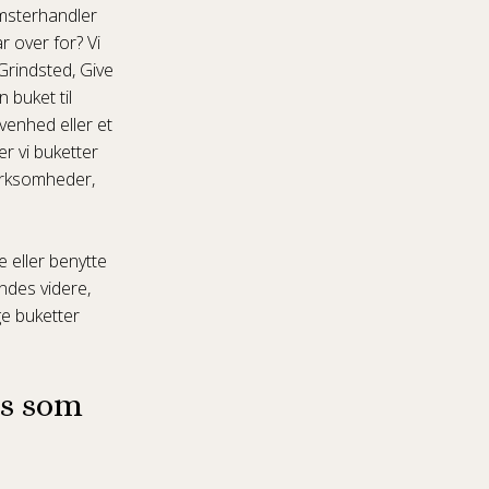
omsterhandler
r over for? Vi
 Grindsted, Give
 buket til
venhed eller et
r vi buketter
virksomheder,
e eller benytte
endes videre,
ge buketter
os som