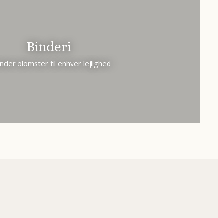
Binder​i
inder blomster til enhver lejlighed