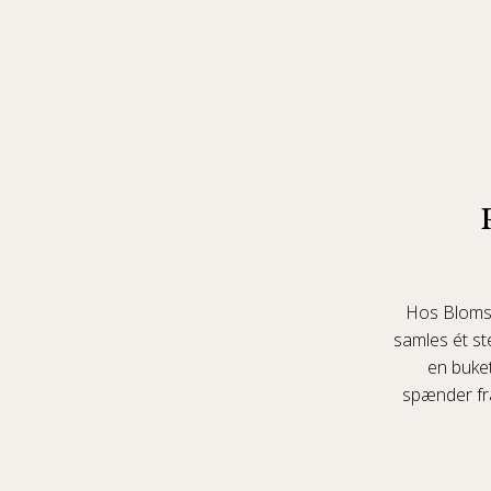
Hos Blomste
samles ét st
en buket
spænder fra