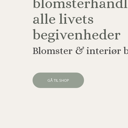
blomsterhandle
alle livets
begivenheder
Blomster & interiør 
GÅ TIL SHOP