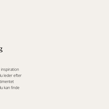
g
 inspiration
u leder efter
rtimentet
du kan finde