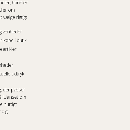
dler, handler
dler om
t vælge rigtigt
egivenheder
r købe i butik
artikler
omheder
uelle udtryk
g, der passer
på. Uanset om
e hurtigt
 dig.